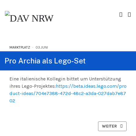
MARKTPLATZ
03.JUNI
Pro Archia als Lego-Set
Eine italienische Kollegin bittet um Unterstützung
ihres Lego-Projektes:
https://beta.ideas.lego.com/pro
duct-ideas/704e7388-472d-48c2-a3da-027dab7e87
02
NÄCHSTER BEITRA
WEITER