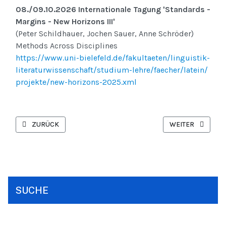
08./09.10.2026 Internationale Tagung 'Standards -
Margins - New Horizons III'
(Peter Schildhauer, Jochen Sauer, Anne Schröder)
Methods Across Disciplines
https://www.uni-bielefeld.de/fakultaeten/linguistik-
literaturwissenschaft/studium-lehre/faecher/latein/
projekte/new-horizons-2025.xml
VORHERIGER BEITRAG: 4. KÖLNER LATEINTAG AM 28./29. SEPT. 
NÄCHSTER BEITRA
ZURÜCK
WEITER
SUCHE