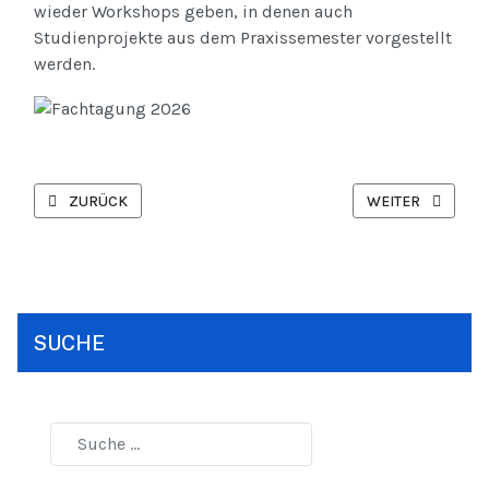
wieder Workshops geben, in denen auch
Studienprojekte aus dem Praxissemester vorgestellt
werden.
VORHERIGER BEITRAG: GRIECHISCHLEHRERTAGUNG 2026 - SAVE
NÄCHSTER BEITR
ZURÜCK
WEITER
SUCHE