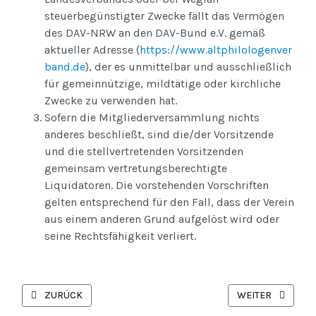
steuerbegünstigter Zwecke fällt das Vermögen
des DAV-NRW an den DAV-Bund e.V. gemäß
aktueller Adresse (
https://www.altphilologenver
band.de
), der es unmittelbar und ausschließlich
für gemeinnützige, mildtätige oder kirchliche
Zwecke zu verwenden hat.
Sofern die Mitgliederversammlung nichts
anderes beschließt, sind die/der Vorsitzende
und die stellvertretenden Vorsitzenden
gemeinsam vertretungsberechtigte
Liquidatoren. Die vorstehenden Vorschriften
gelten entsprechend für den Fall, dass der Verein
aus einem anderen Grund aufgelöst wird oder
seine Rechtsfähigkeit verliert.
VORHERIGER BEITRAG: MAIL: MITGLIED WERDEN
NÄCHSTER BEITR
ZURÜCK
WEITER