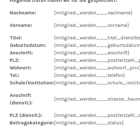
Folgende Daten haben wir für Sie gespeichert:
Nachname:
{mitglied_werden___nachname}
Vorname:
{mitglied_werden___vorname}
Titel:
{mitglied_werden___titel_dienstb
Geburtsdatum:
{mitglied_werden___geburtsdatu
Anschrift:
{mitglied_werden___anschrift}
PLZ:
{mitglied_werden___postleitzahl_p
Wohnort:
{mitglied_werden___wohnort_priv
Tel.:
{mitglied_werden___telefon}
Schule/Institution:
{mitglied_werden___schule_institu
Anschrift
{mitglied_werden___strasse_hausn
(dienstl.):
PLZ (dienstl.):
{mitglied_werden___postleitzahl_d
Beitragskategorie:
{mitglied_werden___status}