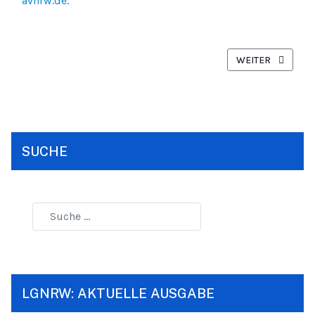
avnrw.de
.
NÄCHSTER BEITR
WEITER
SUCHE
LGNRW: AKTUELLE AUSGABE