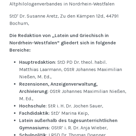
Altphilologenverbandes in Nordrhein-Westfalen
StD' Dr. Susanne Aretz, Zu den Kämpen 12d, 44791
Bochum,
Die Redaktion von „Latein und Griechisch in
Nordrhein-Westfalen“ gliedert sich in folgende
Bereiche:
Hauptredaktion
: StD PD Dr. theol. habil.
Matthias Laarmann, OStR Johannes Maximilian
Nießen, M. Ed.,
Rezensionen, Anzeigenverwaltung,
Archivierung
: OStR Johannes Maximilian Nießen,
M. Ed.,
Hochschule
: StR i. H. Dr. Jochen Sauer,
Fachdidaktik
: StD’ Marina Keip,
Latein außerhalb des tagesunterrichtlichen
Gymnasiums
: OStR’ i. R. Dr. Anja Wieber,
Schulpolitik
: LRSD Dr. Thomas Doepner.