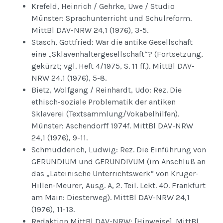
Krefeld, Heinrich / Gehrke, Uwe / Studio
Münster: Sprachunterricht und Schulreform.
MittBl DAV-NRW 24,1 (1976), 3-5.
Stasch, Gottfried: War die antike Gesellschaft
eine „Sklavenhaltergesellschaft“? (Fortsetzung,
gekürzt; vgl. Heft 4/1975, S. 11 ff.). MittBl DAV-
NRW 24,1 (1976), 5-8.
Bietz, Wolfgang / Reinhardt, Udo: Rez. Die
ethisch-soziale Problematik der antiken
Sklaverei (Textsammlung/Vokabelhilfen).
Münster: Aschendorff 1974f. MittBl DAV-NRW
24,1 (1976), 9-11.
Schmüdderich, Ludwig: Rez. Die Einführung von
GERUNDIUM und GERUNDIVUM (im Anschluß an
das „Lateinische Unterrichtswerk“ von Krüger-
Hillen-Meurer, Ausg. A, 2. Teil. Lekt. 40. Frankfurt
am Main: Diesterweg). MittBl DAV-NRW 24,1
(1976), 11-13.
Redaktion MittBl DAV-NRW: [Hinweise]. MittBl