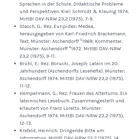
Sprachen in der Schule. Didaktische Probleme
und Perspektiven. Kiel: Schmidt & Klaunig 1974.
MittBl DAV-NRW 23,2 (1975), 7-9.
Stasch, G.: Rez. Euripides: Medea,
herausgegeben von Karl-Friedrich Brackemann.
5
Text. Münster: Aschendorff
1969; Kommentar.
4
Münster: Aschendorff
1972. MittBl DAV-NRW
23,2 (1975), 9-11.
Brühl, E.: Rez. Borucki, Joseph: Latein im 20.
Jahrhundert (Aschendorffs Lesehefte). Münster:
Aschendorff 1974. MittBl DAV-NRW 23,2 (1975),
11-12.
Hempelmann, G.: Rez. Frauen des Altertums. Ein
lateinisches Lesebuch. Zusammengestellt und
erläutert von Franz Loretto. Münster:
Aschendorff 1974. MittBl DAV-NRW 23,2 (1975),
12-13.
Krefeld, Heinrich: Dringende Bitte um
Information. MittBl DAV-NRW 23,2 (1975), 14.