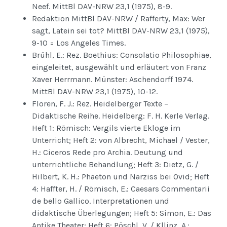
Neef. MittBl DAV-NRW 23,1 (1975), 8-9.
Redaktion MittBl DAV-NRW / Rafferty, Max: Wer
sagt, Latein sei tot? MittBl DAV-NRW 23,1 (1975),
9-10 = Los Angeles Times.
Brühl, E.: Rez. Boethius: Consolatio Philosophiae,
eingeleitet, ausgewählt und erläutert von Franz
Xaver Herrmann. Münster: Aschendorff 1974.
MittBl DAV-NRW 23,1 (1975), 10-12.
Floren, F. J.: Rez. Heidelberger Texte –
Didaktische Reihe. Heidelberg: F. H. Kerle Verlag.
Heft 1: Römisch: Vergils vierte Ekloge im
Unterricht; Heft 2: von Albrecht, Michael / Vester,
H.: Ciceros Rede pro Archia. Deutung und
unterrichtliche Behandlung; Heft 3: Dietz, G. /
Hilbert, K. H.: Phaeton und Narziss bei Ovid; Heft
4: Haffter, H. / Römisch, E.: Caesars Commentarii
de bello Gallico. Interpretationen und
didaktische Überlegungen; Heft 5: Simon, E.: Das
Antike Theater; Heft 6: Pöschl, V. / Kllinz, A.: