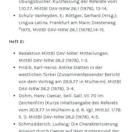
Übungsbücher. Kurzfassung der Referate vom
1.10.77. MittBl DAV-NRW 26,1 (1978), 13-14.
Schulz-Vanheyden, E.: Röttger, Gerhard (Hrsg.):
Lingua Latina. Frankfurt am Main: Diesterweg
3
1975, MittBl DAV-NRW 26,1 (1978),14-15.
Heft 2:
Redaktion MittBl DAV-NRW: Mitteilungen.
MittBl DAV-NRW 26,2 (1978), 1-3.
Pridik, Karl-Heinz: Antike Stätten in der
westlichen Türkei (Zusammenfassender Bericht
von dem Vortrag am 29.9.77 in Mülheim). MittBl
DAV-NRW 26,2 (1978), 3-4.
Dohm, Hans: Caesar, bell. Gall. VII 70 im
Zeichenfilm (Kurze Inhaltsangabe des Referats
vom 30.9.77 in Mülheim a. d. R. Vgl. Mitt.bl. 1/78
S. 1). MittBl DAV-NRW 26,2 (1978), 4-5.
Schmüdderich, Ludwig: Die Charakterisierung
Ariovist durch Caesar auf dem Hintergrund der