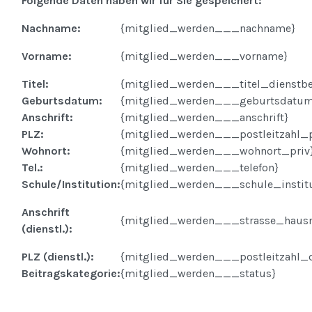
Folgende Daten haben wir für Sie gespeichert:
Nachname:
{mitglied_werden___nachname}
Vorname:
{mitglied_werden___vorname}
Titel:
{mitglied_werden___titel_dienstb
Geburtsdatum:
{mitglied_werden___geburtsdatu
Anschrift:
{mitglied_werden___anschrift}
PLZ:
{mitglied_werden___postleitzahl_p
Wohnort:
{mitglied_werden___wohnort_priv
Tel.:
{mitglied_werden___telefon}
Schule/Institution:
{mitglied_werden___schule_institu
Anschrift
{mitglied_werden___strasse_hausn
(dienstl.):
PLZ (dienstl.):
{mitglied_werden___postleitzahl_d
Beitragskategorie:
{mitglied_werden___status}