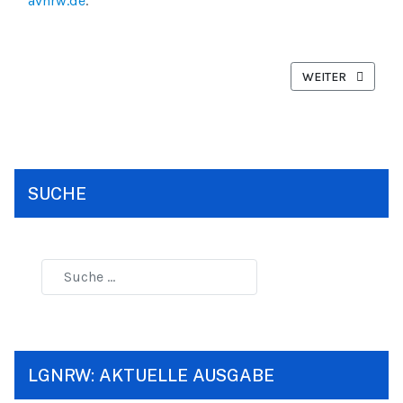
avnrw.de
.
NÄCHSTER BEITR
WEITER
SUCHE
LGNRW: AKTUELLE AUSGABE