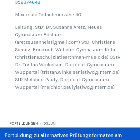
352374648
Maximale Teilnehmerzahl: 40
Leitung: StD‘ Dr. Susanne Aretz, Neues
Gymnasium Bochum
(aretzsusanne[at]gmail.com) StD‘ Christiane
Schulz, Friedrich-Wilhelm-Gymnasium Köln
(christiane.schulz[at]earthman-music.de) OStR
Dr. Tristan Winkelsen, Dörpfeld-Gymnasium
Wuppertal (tristan.winkelsen[at]wdgintern.de)
StR Melchior Pauly, Dörpfeld-Gymnasium
Wuppertal (melchior.pauly[at]wdgintern.de)
FORTBILDUNGEN
03.JUNI
Fortbildung zu alternativen Prüfungsformaten am