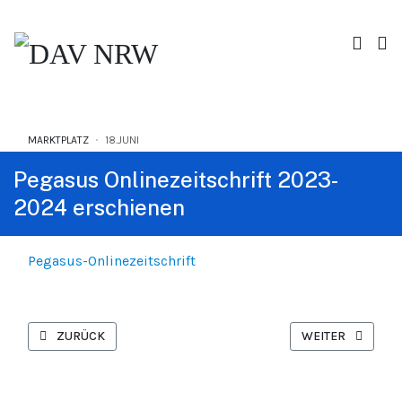
MARKTPLATZ
18.JUNI
Pegasus Onlinezeitschrift 2023-
2024 erschienen
Pegasus-Onlinezeitschrift
VORHERIGER BEITRAG: LATEINISCHE LIEDER
NÄCHSTER BEITR
ZURÜCK
WEITER