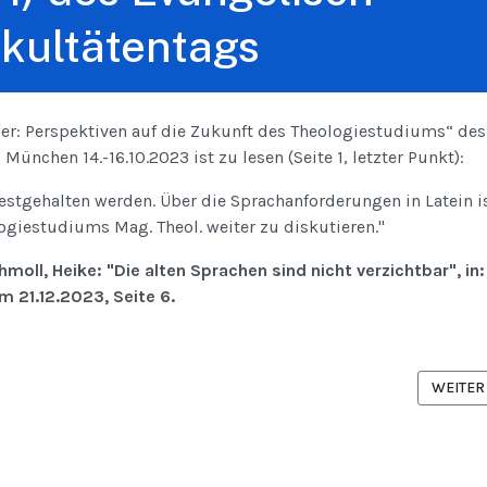
kultätentags
r: Perspektiven auf die Zukunft des Theologiestudiums“ des
ünchen 14.-16.10.2023 ist zu lesen (Seite 1, letzter Punkt):
festgehalten werden. Über die Sprachanforderungen in Latein i
iestudiums Mag. Theol. weiter zu diskutieren."
moll, Heike: "Die alten Sprachen sind nicht verzichtbar", in:
m 21.12.2023, Seite 6.
BEITRAG: STELLUNGNAHME DES HEBRAISTENVERBAND E.V.
NÄCHST
WEITER