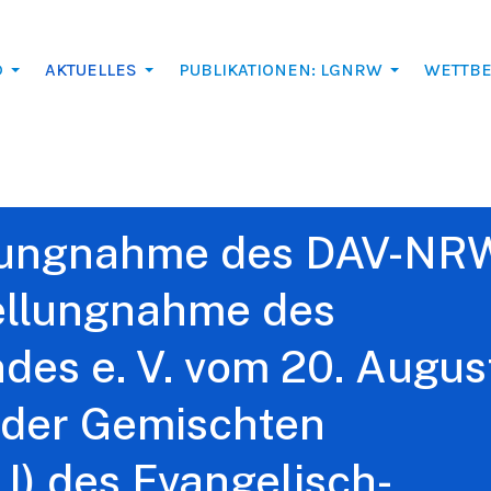
D
AKTUELLES
PUBLIKATIONEN: LGNRW
WETTB
llungnahme des DAV-NR
tellungnahme des
des e. V. vom 20. Augus
 der Gemischten
I) des Evangelisch-