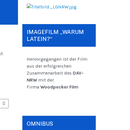
IMAGEFILM „WARUM
LATEIN?“
st
Hervorgegangen ist der Film
aus der erfolgreichen
Zusammenarbeit des
DAV-
NRW
mit der
Firma
Woodpecker Film
ER BEITRAG: STELLUNGNAHME DES DAV-NRW ANLÄSSLICH DER STELLU
OMNIBUS