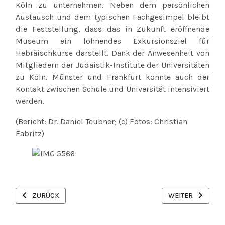
Köln zu unternehmen. Neben dem persönlichen
Austausch und dem typischen Fachgesimpel bleibt
die Feststellung, dass das in Zukunft eröffnende
Museum ein lohnendes Exkursionsziel für
Hebräischkurse darstellt. Dank der Anwesenheit von
Mitgliedern der Judaistik-Institute der Universitäten
zu Köln, Münster und Frankfurt konnte auch der
Kontakt zwischen Schule und Universität intensiviert
werden.
(Bericht: Dr. Daniel Teubner; (c) Fotos: Christian
Fabritz)
VORHERIGER BEITRAG: BERICHT ZUR HEBRÄISCHLEHRER-FORTB
NÄCHSTER BEITR
ZURÜCK
WEITER