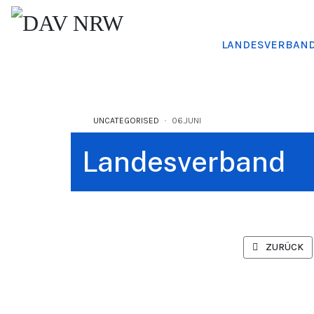
LANDESVERBAN
UNCATEGORISED
06.JUNI
Landesverband
VORHERIGER 
ZURÜCK