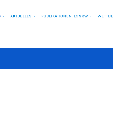
D
AKTUELLES
PUBLIKATIONEN: LGNRW
WETTB
BEITRAG: DER VORSTAND