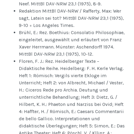
Neef. MittBl DAV-NRW 23,1 (1975), 8-9.
Redaktion MittBl DAV-NRW / Rafferty, Max: Wer
sagt, Latein sei tot? MittBl DAV-NRW 23,1 (1975),
9-10 = Los Angeles Times.
Brühl, E.: Rez. Boethius: Consolatio Philosophiae,
eingeleitet, ausgewählt und erläutert von Franz
Xaver Herrmann. Münster: Aschendorff 1974.
MittBl DAV-NRW 23,1 (1975), 10-12.
Floren, F. J.: Rez. Heidelberger Texte –
Didaktische Reihe. Heidelberg: F. H. Kerle Verlag.
Heft 1: Römisch: Vergils vierte Ekloge im
Unterricht; Heft 2: von Albrecht, Michael / Vester,
H.: Ciceros Rede pro Archia. Deutung und
unterrichtliche Behandlung; Heft 3: Dietz, G. /
Hilbert, K. H.: Phaeton und Narziss bei Ovid; Heft
4: Haffter, H. / Römisch, E.: Caesars Commentarii
de bello Gallico. Interpretationen und
didaktische Überlegungen; Heft 5: Simon, E.: Das
Antike Theater; Heft 6: Pöschl, V. / Kllinz, A.: