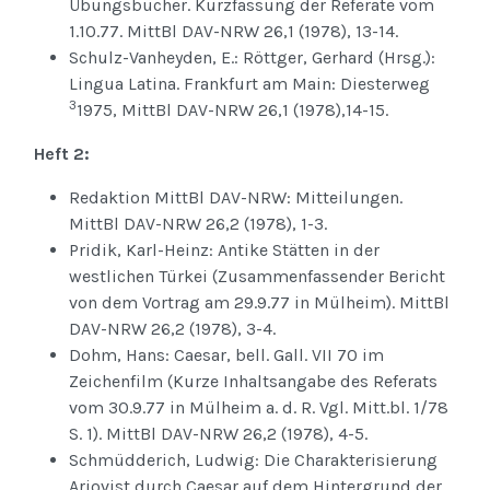
Übungsbücher. Kurzfassung der Referate vom
1.10.77. MittBl DAV-NRW 26,1 (1978), 13-14.
Schulz-Vanheyden, E.: Röttger, Gerhard (Hrsg.):
Lingua Latina. Frankfurt am Main: Diesterweg
3
1975, MittBl DAV-NRW 26,1 (1978),14-15.
Heft 2:
Redaktion MittBl DAV-NRW: Mitteilungen.
MittBl DAV-NRW 26,2 (1978), 1-3.
Pridik, Karl-Heinz: Antike Stätten in der
westlichen Türkei (Zusammenfassender Bericht
von dem Vortrag am 29.9.77 in Mülheim). MittBl
DAV-NRW 26,2 (1978), 3-4.
Dohm, Hans: Caesar, bell. Gall. VII 70 im
Zeichenfilm (Kurze Inhaltsangabe des Referats
vom 30.9.77 in Mülheim a. d. R. Vgl. Mitt.bl. 1/78
S. 1). MittBl DAV-NRW 26,2 (1978), 4-5.
Schmüdderich, Ludwig: Die Charakterisierung
Ariovist durch Caesar auf dem Hintergrund der