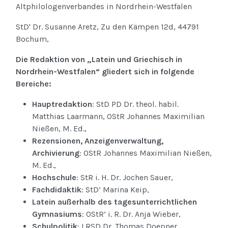
Altphilologenverbandes in Nordrhein-Westfalen
StD' Dr. Susanne Aretz, Zu den Kämpen 12d, 44791
Bochum,
Die Redaktion von „Latein und Griechisch in
Nordrhein-Westfalen“ gliedert sich in folgende
Bereiche:
Hauptredaktion
: StD PD Dr. theol. habil.
Matthias Laarmann, OStR Johannes Maximilian
Nießen, M. Ed.,
Rezensionen, Anzeigenverwaltung,
Archivierung
: OStR Johannes Maximilian Nießen,
M. Ed.,
Hochschule
: StR i. H. Dr. Jochen Sauer,
Fachdidaktik
: StD’ Marina Keip,
Latein außerhalb des tagesunterrichtlichen
Gymnasiums
: OStR’ i. R. Dr. Anja Wieber,
Schulpolitik
: LRSD Dr. Thomas Doepner.