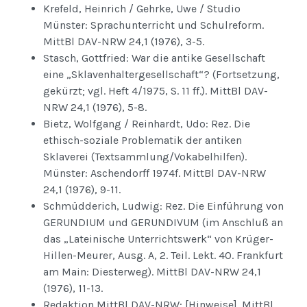
Krefeld, Heinrich / Gehrke, Uwe / Studio
Münster: Sprachunterricht und Schulreform.
MittBl DAV-NRW 24,1 (1976), 3-5.
Stasch, Gottfried: War die antike Gesellschaft
eine „Sklavenhaltergesellschaft“? (Fortsetzung,
gekürzt; vgl. Heft 4/1975, S. 11 ff.). MittBl DAV-
NRW 24,1 (1976), 5-8.
Bietz, Wolfgang / Reinhardt, Udo: Rez. Die
ethisch-soziale Problematik der antiken
Sklaverei (Textsammlung/Vokabelhilfen).
Münster: Aschendorff 1974f. MittBl DAV-NRW
24,1 (1976), 9-11.
Schmüdderich, Ludwig: Rez. Die Einführung von
GERUNDIUM und GERUNDIVUM (im Anschluß an
das „Lateinische Unterrichtswerk“ von Krüger-
Hillen-Meurer, Ausg. A, 2. Teil. Lekt. 40. Frankfurt
am Main: Diesterweg). MittBl DAV-NRW 24,1
(1976), 11-13.
Redaktion MittBl DAV-NRW: [Hinweise]. MittBl