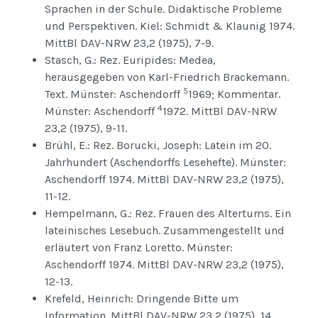
Sprachen in der Schule. Didaktische Probleme
und Perspektiven. Kiel: Schmidt & Klaunig 1974.
MittBl DAV-NRW 23,2 (1975), 7-9.
Stasch, G.: Rez. Euripides: Medea,
herausgegeben von Karl-Friedrich Brackemann.
5
Text. Münster: Aschendorff
1969; Kommentar.
4
Münster: Aschendorff
1972. MittBl DAV-NRW
23,2 (1975), 9-11.
Brühl, E.: Rez. Borucki, Joseph: Latein im 20.
Jahrhundert (Aschendorffs Lesehefte). Münster:
Aschendorff 1974. MittBl DAV-NRW 23,2 (1975),
11-12.
Hempelmann, G.: Rez. Frauen des Altertums. Ein
lateinisches Lesebuch. Zusammengestellt und
erläutert von Franz Loretto. Münster:
Aschendorff 1974. MittBl DAV-NRW 23,2 (1975),
12-13.
Krefeld, Heinrich: Dringende Bitte um
Information. MittBl DAV-NRW 23,2 (1975), 14.