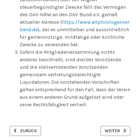
steuerbegünstigter Zwecke fällt das Vermögen
des DAV-NRW an den DAV-Bund e.V. gemäß
aktueller Adresse (
https://www.altphilologenver
band.de
), der es unmittelbar und ausschließlich
für gemeinnützige, mildtätige oder kirchliche
Zwecke zu verwenden hat.
Sofern die Mitgliederversammlung nichts
anderes beschließt, sind die/der Vorsitzende
und die stellvertretenden Vorsitzenden
gemeinsam vertretungsberechtigte
Liquidatoren. Die vorstehenden Vorschriften
gelten entsprechend für den Fall, dass der Verein
aus einem anderen Grund aufgelöst wird oder
seine Rechtsfähigkeit verliert.
VORHERIGER BEITRAG: MAIL: MITGLIED WERDEN
NÄCHSTER BEITR
ZURÜCK
WEITER