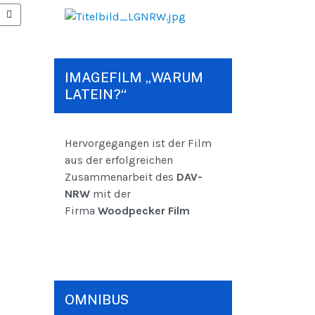
ER BEITRAG: WARUM HEUTE LATEIN ODER GRIECHISCH STUDIEREN?
IMAGEFILM „WARUM
LATEIN?“
Hervorgegangen ist der Film
aus der erfolgreichen
Zusammenarbeit des
DAV-
NRW
mit der
Firma
Woodpecker Film
OMNIBUS